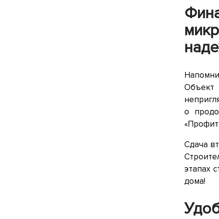
Фин
мик
наде
Напомни
Объект
непригл
о продо
«Профит
Сдача вт
Строите
этапах 
дома!
Удо