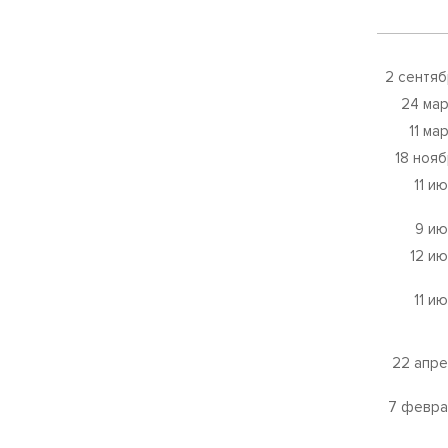
2 сентя
24 ма
11 ма
18 ноя
11 и
9 ию
12 и
11 и
22 апре
7 февра