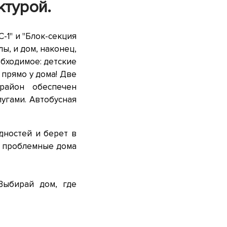
ктурой.
-1" и "Блок-секция
ы, и дом, наконец,
обходимое: детские
 прямо у дома! Две
район обеспечен
угами. Автобусная
дностей и берет в
е проблемные дома
Выбирай дом, где