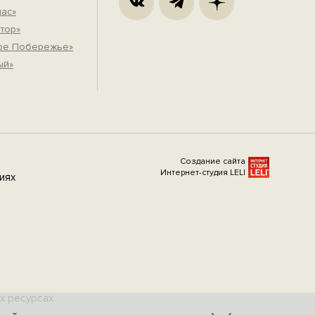
пас»
тор»
вое Побережье»
ый»
Создание сайта
Интернет-студия LELI
иях
х ресурсах.