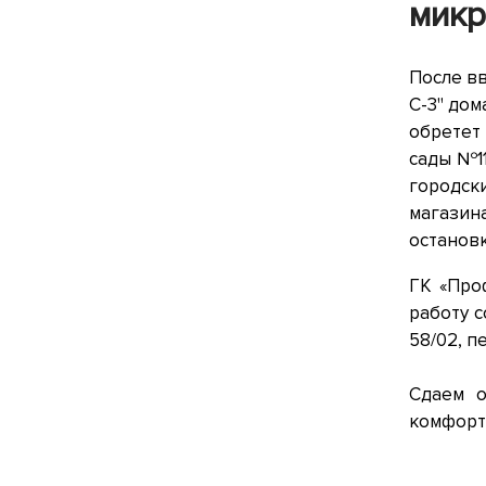
микр
После вв
С-3" дом
обретет 
сады №11
городс
магазин
остановк
ГК «Про
работу 
58/02, п
Сдаем о
комфорт