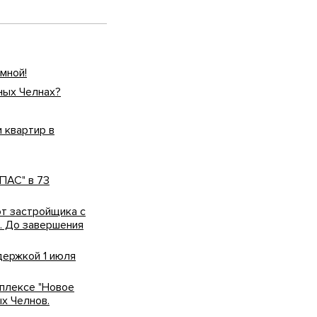
мной!
ных Челнах?
 квартир в
ПАС" в 73
от застройщика с
. До завершения
держкой 1 июля
плексе "Новое
х Челнов.