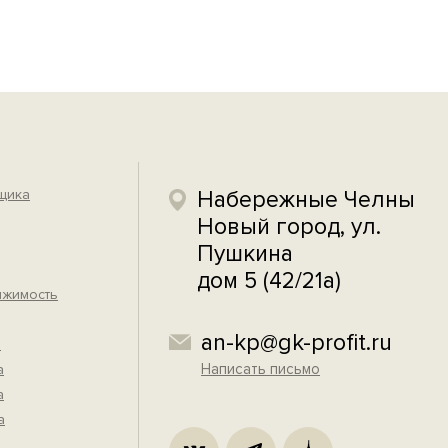
йщика
Набережные Челны
Новый город, ул.
Пушкина
дом 5 (42/21а)
ижимость
an-kp@gk-profit.ru
а
Написать письмо
а
а
а