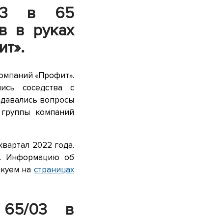
03 в 65
в в руках
т».
омпаний «Профит».
ись соседства с
адавались вопросы
 группы компаний
квартал 2022 года.
м. Информацию об
икуем на
страницах
 65/03 в