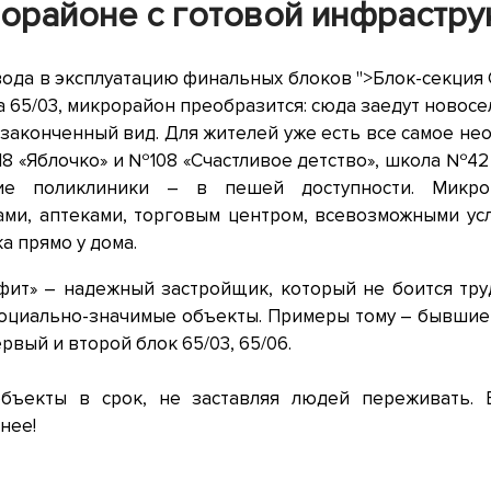
орайоне с готовой инфрастру
ода в эксплуатацию финальных блоков ">Блок-секция С
а 65/03, микрорайон преобразится: сюда заедут новосел
законченный вид. Для жителей уже есть все самое не
8 «Яблочко» и №108 «Счастливое детство», школа №42
кие поликлиники – в пешей доступности. Микро
ами, аптеками, торговым центром, всевозможными усл
а прямо у дома.
фит» – надежный застройщик, который не боится тру
социально-значимые объекты. Примеры тому – бывши
ервый и второй блок 65/03, 65/06.
бъекты в срок, не заставляя людей переживать. 
нее!