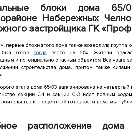
альные блоки дома 65/
рорайоне Набережных Челно
жного застройщика ГК «Профи
м, первые блоки этого дома также возводила группа к
 был готов
тогда
всего на 10%. Жители опасал
ядным и потенциально опасным объектом. Все чаще з
лжении строительства дома, притом также силами
».
орого этапа дома 65/03 запланирована на четвертый 
льство секции С-1 и секции C-3 идет полным ходо
строительства и процентной готовности дома мы публ
бное расположение дома