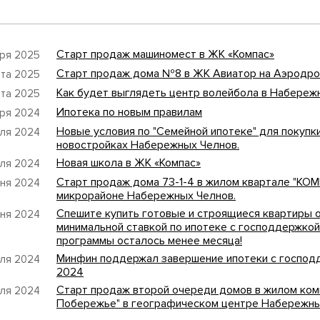
Старт продаж машиномест в ЖК «Компас»
бря 2025
Старт продаж дома №8 в ЖК Авиатор на Аэродро
рта 2025
Как будет выглядеть центр волейбола в Набереж
рта 2025
Ипотека по новым правилам
бря 2024
Новые условия по "Семейной ипотеке" для покупки
юля 2024
новостройках Набережных Челнов.
Новая школа в ЖК «Компас»
ля 2024
Старт продаж дома 73-1-4 в жилом квартале "КОМ
юня 2024
микрорайоне Набережных Челнов.
Спешите купить готовые и строящиеся квартиры 
юня 2024
минимальной ставкой по ипотеке с господдержкой
программы осталось менее месяца!
Минфин поддержал завершение ипотеки с господ
ля 2024
2024
Старт продаж второй очереди домов в жилом ком
ля 2024
Побережье" в географическом центре Набережны