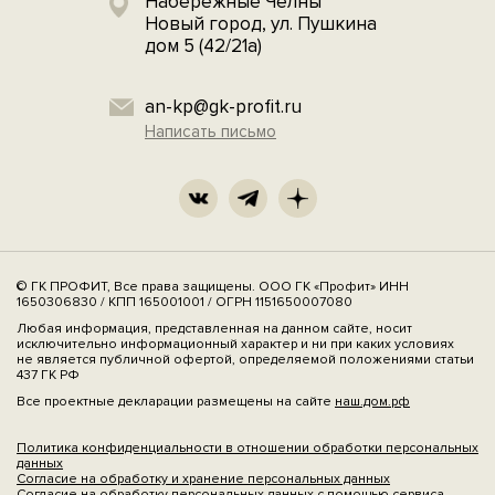
Набережные Челны
Новый город, ул. Пушкина
дом 5 (42/21а)
an-kp@gk-profit.ru
Написать письмо
© ГК ПРОФИТ, Все права защищены. ООО ГК «Профит» ИНН
1650306830 / КПП 165001001 / ОГРН 1151650007080
Любая информация, представленная на данном сайте, носит
исключительно информационный характер и ни при каких условиях
не является публичной офертой, определяемой положениями статьи
437 ГК РФ
Все проектные декларации размещены на сайте
наш.дом.рф
Политика конфиденциальности в отношении обработки персональных
данных
Согласие на обработку и хранение персональных данных
Согласие на обработку персональных данных с помощью сервиса