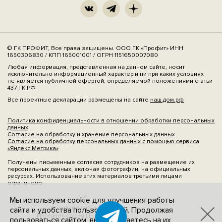
© ГК ПРОФИТ, Все права защищены. ООО ГК «Профит» ИНН
1650306830 / КПП 165001001 / ОГРН 1151650007080
Любая информация, представленная на данном сайте, носит
исключительно информационный характер и ни при каких условиях
не является публичной офертой, определяемой положениями статьи
437 ГК РФ
Все проектные декларации размещены на сайте
наш.дом.рф
Политика конфиденциальности в отношении обработки персональных
данных
Согласие на обработку и хранение персональных данных
Согласие на обработку персональных данных с помощью сервиса
«Яндекс.Метрика»
Получены письменные согласия сотрудников на размещение их
персональных данных, включая фотографии, на официальных
ресурсах. Использование этих материалов третьими лицами
ограничено.
Мы используем cookie для улучшения работы
Создание сайта
сайта и удобства пользователей. Продолжая
Интернет-студия LELI
пользоваться сайтом, вы соглашаетесь на их