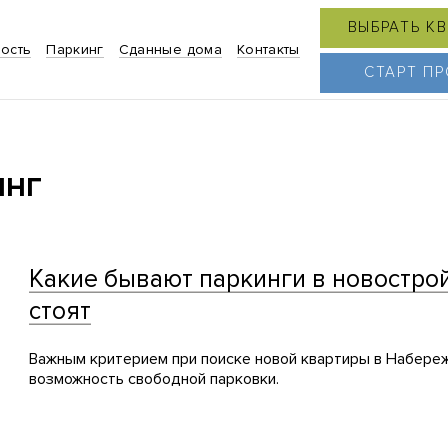
ВЫБРАТЬ К
ость
Паркинг
Сданные дома
Контакты
СТАРТ П
инг
Какие бывают паркинги в новострой
стоят
Важным критерием при поиске новой квартиры в Набере
возможность свободной парковки.