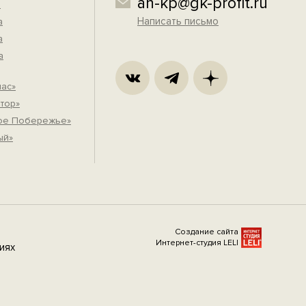
an-kp@gk-profit.ru
а
Написать письмо
а
а
а
пас»
тор»
вое Побережье»
ый»
Создание сайта
Интернет-студия LELI
иях