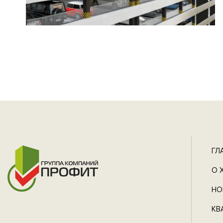
ГЛ
О 
НО
КВ