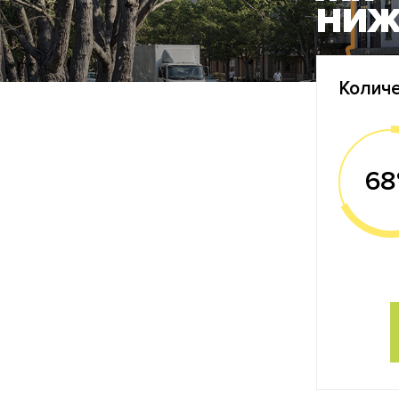
НИЖ
Количе
6