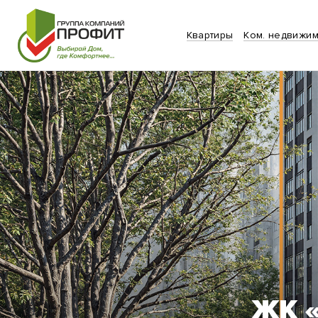
Квартиры
Ком. недвижим
ЖК 